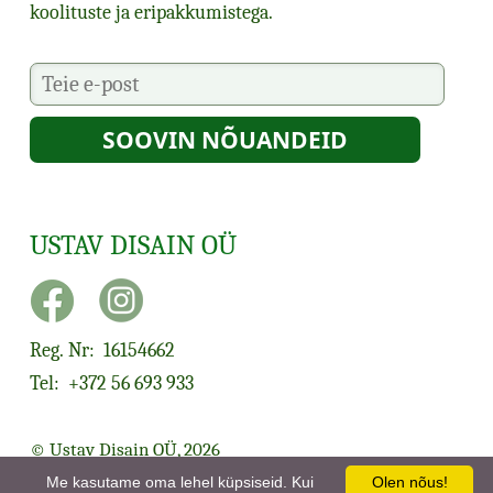
koolituste ja eripakkumistega.
USTAV DISAIN OÜ
Reg. Nr: 16154662
Tel: +372 56 693 933
© Ustav Disain OÜ, 2026
Privaatsuspoliitika
Me kasutame oma lehel küpsiseid. Kui
Olen nõus!